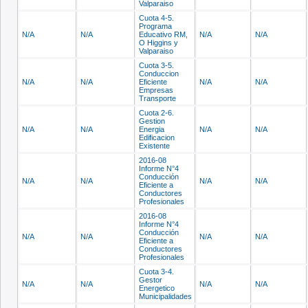
Valparaiso
Cuota 4-5.
Programa
N/A
N/A
Educativo RM,
N/A
N/A
O Higgins y
Valparaiso
Cuota 3-5.
Conduccion
N/A
N/A
Eficiente
N/A
N/A
Empresas
Transporte
Cuota 2-6.
Gestion
N/A
N/A
Energia
N/A
N/A
Edificacion
Existente
2016-08
Informe N°4
Conducción
N/A
N/A
N/A
N/A
Eficiente a
Conductores
Profesionales
2016-08
Informe N°4
Conducción
N/A
N/A
N/A
N/A
Eficiente a
Conductores
Profesionales
Cuota 3-4.
Gestor
N/A
N/A
N/A
N/A
Energetico
Municipalidades