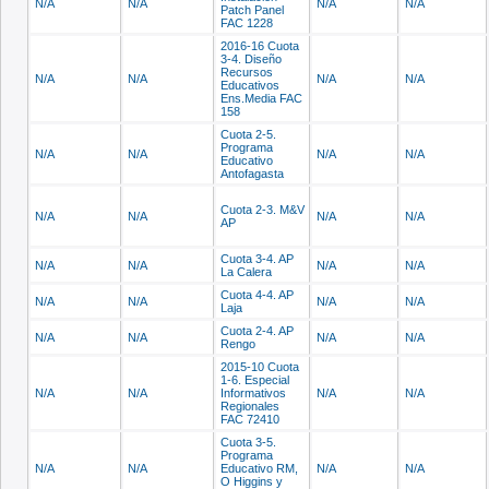
N/A
N/A
N/A
N/A
Patch Panel
FAC 1228
2016-16 Cuota
3-4. Diseño
Recursos
N/A
N/A
N/A
N/A
Educativos
Ens.Media FAC
158
Cuota 2-5.
Programa
N/A
N/A
N/A
N/A
Educativo
Antofagasta
Cuota 2-3. M&V
N/A
N/A
N/A
N/A
AP
Cuota 3-4. AP
N/A
N/A
N/A
N/A
La Calera
Cuota 4-4. AP
N/A
N/A
N/A
N/A
Laja
Cuota 2-4. AP
N/A
N/A
N/A
N/A
Rengo
2015-10 Cuota
1-6. Especial
N/A
N/A
Informativos
N/A
N/A
Regionales
FAC 72410
Cuota 3-5.
Programa
N/A
N/A
Educativo RM,
N/A
N/A
O Higgins y