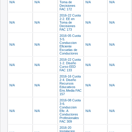
N/A
N/A
Toma de
N/A
N/A
Decisiones
FAC 172
2016-22 Cuota
2-2. EE en
N/A
N/A
Toma de
N/A
N/A
Decisiones
FAC 173
2016-05 Cuota
3-5.
Conduccion
N/A
N/A
N/A
N/A
Eficiente
Escuelas de
Conductores
2016-22 Cuota
1-2. Diseño
N/A
N/A
N/A
N/A
Curso EED
FAC 133
2016-16 Cuota
2-4. Diseño
Recursos
N/A
N/A
N/A
N/A
Educativos
Ens.Media FAC
157
2016-08 Cuota
3-6.
Conduccion
N/A
N/A
Efic. A
N/A
N/A
Conductores
Profesionales
FAC 309
2016-20
Instalacion