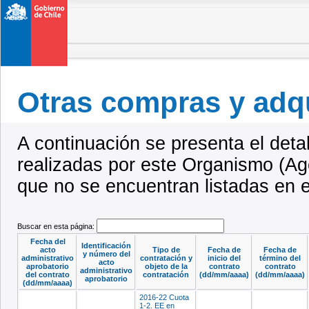
Otras compras y adq
A continuación se presenta el deta
realizadas por este Organismo (Ag
que no se encuentran listadas en 
Buscar en esta página:
Fecha del
Identificación
acto
Tipo de
Fecha de
Fecha de
y número del
administrativo
contratación y
inicio del
término del
acto
aprobatorio
objeto de la
contrato
contrato
administrativo
del contrato
contratación
(dd/mm/aaaa)
(dd/mm/aaaa)
aprobatorio
(dd/mm/aaaa)
2016-22 Cuota
1-2. EE en