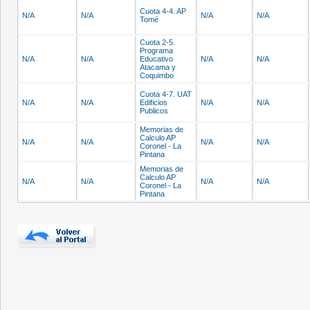
Cuota 4-4. AP
N/A
N/A
N/A
N/A
Tomé
Cuota 2-5.
Programa
N/A
N/A
Educativo
N/A
N/A
Atacama y
Coquimbo
Cuota 4-7. UAT
N/A
N/A
Edificios
N/A
N/A
Publicos
Memorias de
Calculo AP
N/A
N/A
N/A
N/A
Coronel - La
Pintana
Memorias de
Calculo AP
N/A
N/A
N/A
N/A
Coronel - La
Pintana