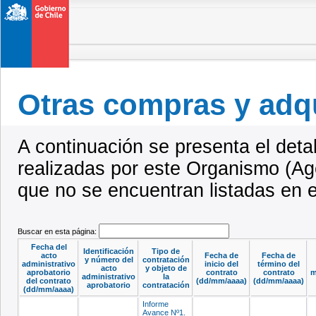
Otras compras y adq
A continuación se presenta el deta
realizadas por este Organismo (Ag
que no se encuentran listadas en 
Buscar en esta página:
Fecha del
Identificación
Tipo de
acto
Fecha de
Fecha de
y número del
contratación
administrativo
inicio del
término del
acto
y objeto de
aprobatorio
contrato
contrato
m
administrativo
la
del contrato
(dd/mm/aaaa)
(dd/mm/aaaa)
aprobatorio
contratación
(dd/mm/aaaa)
Informe
Avance Nº1.