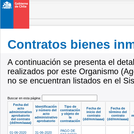
Contratos bienes in
A continuación se presenta el deta
realizados por este Organismo (Ag
no se encuentran listados en el S
Buscar en esta página:
Fecha del
Identificación
Tipo de
acto
Fecha de
Fecha de
y número del
contratación
administrativo
inicio del
término del
acto
y objeto de
aprobatorio
contrato
contrato
m
administrativo
la
del contrato
(dd/mm/aaaa)
(dd/mm/aaaa)
aprobatorio
contratación
(dd/mm/aaaa)
PAGO DE
01-06-2020
31-06-2020
P