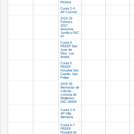
Pintana
Cuota 2-4.
AP Coronel
2014-26
Febrero
2017.
Asesoria
Juridica FAC
47
Cuota 6.
PEEEP San
Juan de
Dios. Los
Andes
Cuota 5.
PEEEP
Hospital San
Camilo. San
Felipe
2015-36
Memorias de
Cálculo
comuna de
Mejillones
FAC 58439
Cuota 1-4.
AP Villa
Alemana
Cuota 6-7
PEEEP
Hospital de