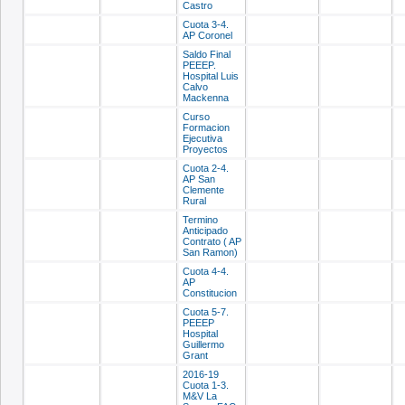
Castro
Cuota 3-4.
AP Coronel
Saldo Final
PEEEP.
Hospital Luis
Calvo
Mackenna
Curso
Formacion
Ejecutiva
Proyectos
Cuota 2-4.
AP San
Clemente
Rural
Termino
Anticipado
Contrato ( AP
San Ramon)
Cuota 4-4.
AP
Constitucion
Cuota 5-7.
PEEEP
Hospital
Guillermo
Grant
2016-19
Cuota 1-3.
M&V La