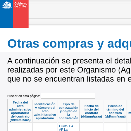
Otras compras y adq
A continuación se presenta el deta
realizadas por este Organismo (Ag
que no se encuentran listadas en 
Buscar en esta página:
Fecha del
Identificación
Tipo de
acto
Fecha de
Fecha de
y número del
contratación
administrativo
inicio del
término del
acto
y objeto de
aprobatorio
contrato
contrato
m
administrativo
la
del contrato
(dd/mm/aaaa)
(dd/mm/aaaa)
aprobatorio
contratación
(dd/mm/aaaa)
Cuota 1-4.
AP La