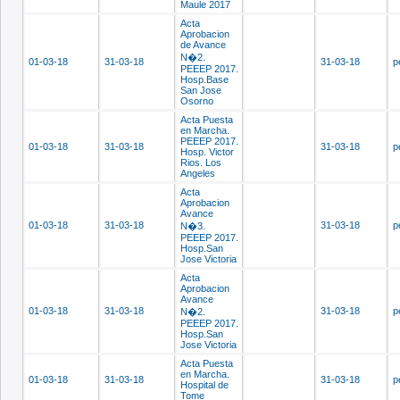
Maule 2017
Acta
Aprobacion
de Avance
N�2.
01-03-18
31-03-18
31-03-18
p
PEEEP 2017.
Hosp.Base
San Jose
Osorno
Acta Puesta
en Marcha.
PEEEP 2017.
01-03-18
31-03-18
31-03-18
p
Hosp. Victor
Rios. Los
Angeles
Acta
Aprobacion
Avance
01-03-18
31-03-18
31-03-18
p
N�3.
PEEEP 2017.
Hosp.San
Jose Victoria
Acta
Aprobacion
Avance
01-03-18
31-03-18
31-03-18
p
N�2.
PEEEP 2017.
Hosp.San
Jose Victoria
Acta Puesta
en Marcha.
01-03-18
31-03-18
31-03-18
p
Hospital de
Tome