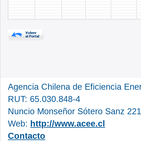
Agencia Chilena de Eficiencia En
RUT: 65.030.848-4
Nuncio Monseñor Sótero Sanz 221
Web:
http://www.acee.cl
Contacto