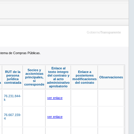
Gobierno
Transparente
Sistema de Compras Públicas.
Enlace al
Socios y
RUT de la
texto integro
Enlace a
accionistas
persona
del contrato y
posteriores
principales,
Observaciones
jurídica
al acto
modificaciones
si
a
contratada
administrativo
del contrato
corresponde
aprobatorio
76.231.844-
ver enlace
k
76.667.159-
ver enlace
4