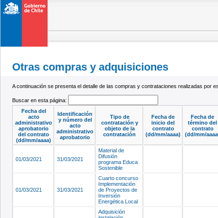
Otras compras y adquisiciones
A continuación se presenta el detalle de las compras y contrataciones realizadas por 
Buscar en esta página:
Fecha del
Identificación
acto
Tipo de
Fecha de
Fecha de
y número del
administrativo
contratación y
inicio del
término del
acto
aprobatorio
objeto de la
contrato
contrato
administrativo
del contrato
contratación
(dd/mm/aaaa)
(dd/mm/aaaa
aprobatorio
(dd/mm/aaaa)
Material de
Difusión
01/03/2021
31/03/2021
programa Educa
Sostenible
Cuarto concurso
Implementación
01/03/2021
31/03/2021
de Proyectos de
Inversión
Energética Local
Adquisición
instalación