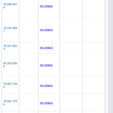
76.890.847-
ver enlace
8
76.229.358-
ver enlace
7
76.427.991-
ver enlace
3
93.250.000-
ver enlace
0
76.062.733-
ver enlace
k
76.062.733-
ver enlace
k