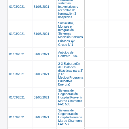
sistemas
01/03/2021
31/03/2021
fotovoltaicos y
recambio de
iluminación 3
hospitales
Suministro,
Montaje e
Integración
Sistemas
01/03/2021
31/03/2021
Medición Edificios
Públicos �"
Grupo N°1
Anticipo de
01/03/2021
31/03/2021
Contrato 15%
2-3 Elaboración
de Unidades
didácticas para 3°
01/03/2021
31/03/2021
y 4°
Medios(Programa
Educativo
Energía)
Sistema de
Cogeneración
01/03/2021
31/03/2021
Hospital Porvenir
Marco Chamorro
FAC 533
Sistema de
Cogeneración
01/03/2021
31/03/2021
Hospital Porvenir
Marco Chamorro
FAC 536