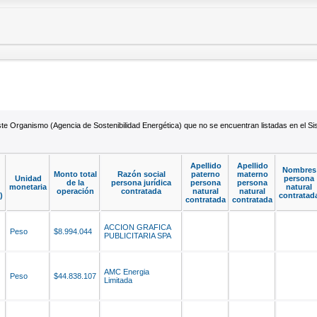
este Organismo (Agencia de Sostenibilidad Energética) que no se encuentran listadas en el 
Apellido
Apellido
Nombres
Monto total
Razón social
paterno
materno
Unidad
persona
de la
persona jurídica
persona
persona
monetaria
natural
operación
contratada
natural
natural
)
contratad
contratada
contratada
ACCION GRAFICA
Peso
$8.994.044
PUBLICITARIA SPA
AMC Energia
Peso
$44.838.107
Limitada