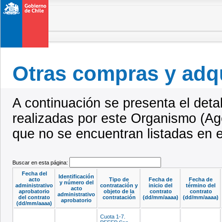
Otras compras y adq
A continuación se presenta el deta
realizadas por este Organismo (Ag
que no se encuentran listadas en 
Buscar en esta página:
Fecha del
Identificación
acto
Tipo de
Fecha de
Fecha de
y número del
administrativo
contratación y
inicio del
término del
acto
aprobatorio
objeto de la
contrato
contrato
administrativo
del contrato
contratación
(dd/mm/aaaa)
(dd/mm/aaaa)
aprobatorio
(dd/mm/aaaa)
Cuota 1-7.