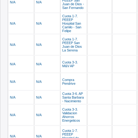
PEEEP San
N/A
N/A
Juan de Dios -
San Fernando
Cuota 1-7.
PEEEP
N/A
N/A
Hospital San
Camilo - San
Felipe
Cuota 1-7.
PEEEP San
N/A
N/A
Juan de Dios
La Serena
Cuota 3-3.
N/A
N/A
M&V AP
Compra
N/A
N/A
Pendrive
Cuota 3-6. AP
N/A
N/A
Santa Barbara
- Nacimiento
Cuota 3-3.
Validacion
N/A
N/A
Ahorros
Energeticos
Cuota 1-7.
PEEEP
N/A
N/A