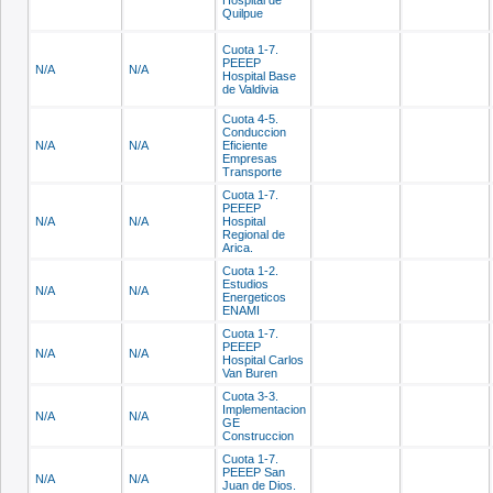
Hospital de
Quilpue
Cuota 1-7.
PEEEP
N/A
N/A
Hospital Base
de Valdivia
Cuota 4-5.
Conduccion
N/A
N/A
Eficiente
Empresas
Transporte
Cuota 1-7.
PEEEP
N/A
N/A
Hospital
Regional de
Arica.
Cuota 1-2.
Estudios
N/A
N/A
Energeticos
ENAMI
Cuota 1-7.
PEEEP
N/A
N/A
Hospital Carlos
Van Buren
Cuota 3-3.
Implementacion
N/A
N/A
GE
Construccion
Cuota 1-7.
PEEEP San
N/A
N/A
Juan de Dios.