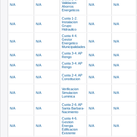
Validacion
N/A
N/A
N/A
N/A
Ahorros
Energeticos
Cuota 1-2.
Instalacion
N/A
N/A
N/A
N/A
Grupo
Hidraulico
Cuota 4-4.
Gestor
N/A
N/A
N/A
N/A
Energetico
Municipalidades
Cuota 3-4. AP
N/A
N/A
N/A
N/A
Rengo
Cuota 3-4. AP
N/A
N/A
N/A
N/A
Rengo
Cuota 2-4. AP
N/A
N/A
N/A
N/A
Constitucion
Verificacion
N/A
N/A
Simulacion
N/A
N/A
Luminica
Cuota 2-6. AP
N/A
N/A
Santa Barbara-
N/A
N/A
Nacimiento
Cuota 4-6.
Gestion
N/A
N/A
Energia
N/A
N/A
Edificacion
Existente