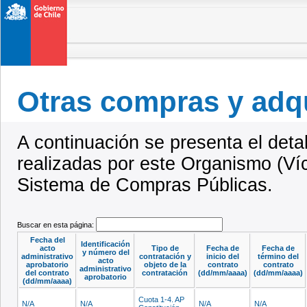
Otras compras y adq
A continuación se presenta el deta
realizadas por este Organismo (Víc
Sistema de Compras Públicas.
Buscar en esta página:
Fecha del
Identificación
acto
Tipo de
Fecha de
Fecha de
y número del
administrativo
contratación y
inicio del
término del
acto
aprobatorio
objeto de la
contrato
contrato
administrativo
del contrato
contratación
(dd/mm/aaaa)
(dd/mm/aaaa)
aprobatorio
(dd/mm/aaaa)
Cuota 1-4. AP
N/A
N/A
N/A
N/A