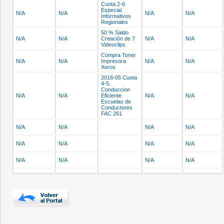
Cuota 2-6
Especial
N/A
N/A
N/A
N/A
Informativos
Regionales
50 % Saldo
N/A
N/A
Creación de 7
N/A
N/A
Videoclips
Compra Toner
N/A
N/A
Impresora
N/A
N/A
Xerox
2016-05 Cuota
4-5.
Conduccion
N/A
N/A
Eficiente
N/A
N/A
Escuelas de
Conductores
FAC 261
N/A
N/A
N/A
N/A
N/A
N/A
N/A
N/A
N/A
N/A
N/A
N/A