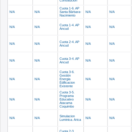
Constitución
Cuota 1-6. AP
N/A
N/A
Santa Bárbara-
N/A
N/A
Nacimiento
Cuota 1-4. AP
N/A
N/A
N/A
N/A
Ancud
Cuota 2-4. AP
N/A
N/A
N/A
N/A
Ancud
Cuota 3-4. AP
N/A
N/A
N/A
N/A
Ancud
Cuota 3-6.
Gestión
N/A
N/A
Energia
N/A
N/A
Edificacion
Existente
Cuota 3-5.
Programa
N/A
N/A
Educativo
N/A
N/A
Atacama
Coquimbo
Simulacion
N/A
N/A
N/A
N/A
Luminica. Arica
Cuota 2-3.